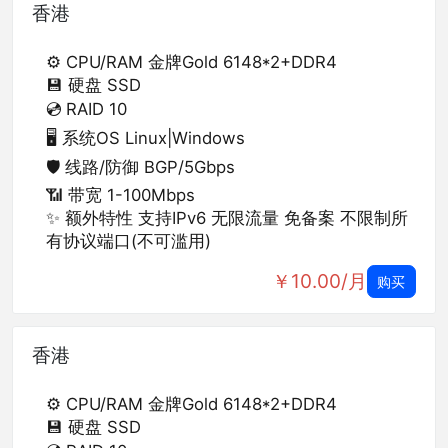
香港
⚙️ CPU/RAM
金牌Gold 6148*2+DDR4
💾 硬盘
SSD
💿 RAID
10
🖥️ 系统OS
Linux|Windows
🛡️ 线路/防御
BGP
/5Gbps
📶 带宽
1-100Mbps
✨ 额外特性
支持IPv6
无限流量 免备案 不限制所
有协议端口(不可滥用)
￥10.00/月
购买
香港
⚙️ CPU/RAM
金牌Gold 6148*2+DDR4
💾 硬盘
SSD