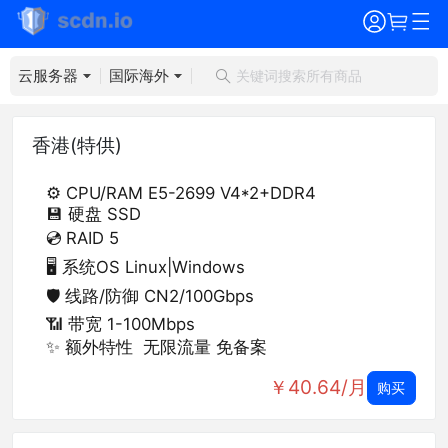
云服务器
国际海外
香港(特供)
⚙️ CPU/RAM
E5-2699 V4
*2+DDR4
💾 硬盘
SSD
💿 RAID
5
🖥️ 系统OS
Linux|Windows
🛡️ 线路/防御
CN2
/100Gbps
📶 带宽
1-100Mbps
✨ 额外特性
无限流量 免备案
￥40.64/月
购买