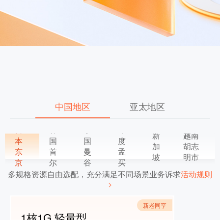
中国地区
亚太地区
日
韩
泰
印
新
越南
本
国
国
度
加
胡志
东
首
曼
孟
坡
明市
京
尔
谷
买
多规格资源自由选配，充分满足不同场景业务诉求
活动规则
新老同享
1核1G 轻量型