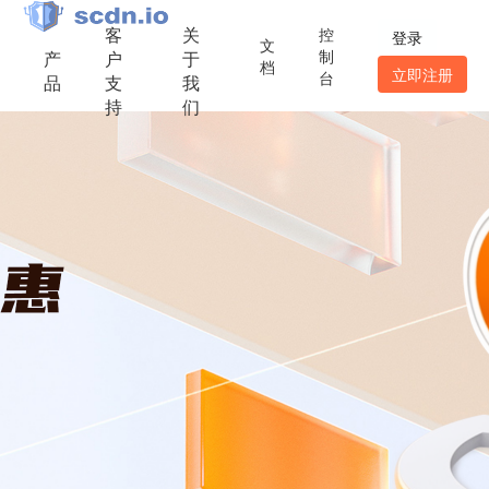
客
关
控
登录
文
制
产
户
于
档
立即注册
台
品
支
我
持
们