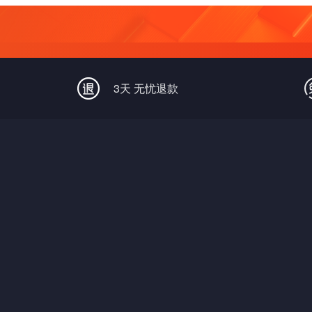
3天 无忧退款