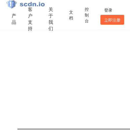
客
关
控
登录
文
制
产
户
于
档
立即注册
台
品
支
我
持
们