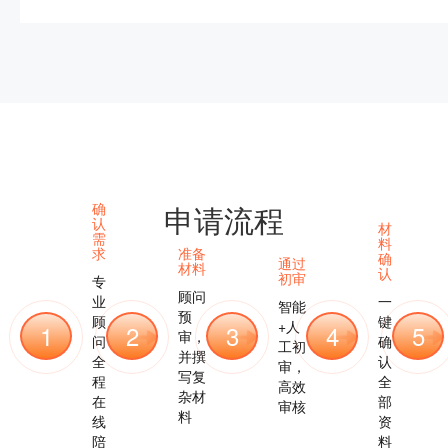
确
申请流程
认
材
需
料
求
准备
确
通过
材料
认
初审
专
顾问
业
一
智能
预
顾
键
+人
1
2
3
4
5
审，
问
确
工初
并撰
全
认
审，
写复
程
全
高效
杂材
在
部
审核
料
线
资
陪
料