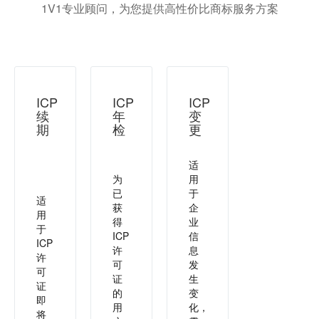
1V1专业顾问，为您提供高性价比商标服务方案
ICP
ICP
ICP
续
年
变
期
检
更
适
为
用
已
于
适
获
企
用
得
业
于
ICP
信
ICP
许
息
许
可
发
可
证
生
证
的
变
即
用
化，
将