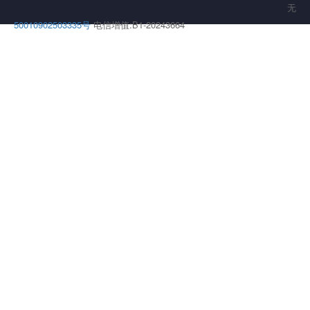
无
50010902503335号
电信增值:B1-20243664