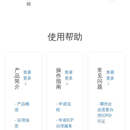
同
使用帮助
产
操
常
查看
查看
查看
品
作
见
更多
更多
更多
简
指
问
介
南
题
- 产品概
- 申请流
- 哪些企
述
程
业需要办
理ICP许
- 应用场
- 申请ICP
可证
景
办理服务