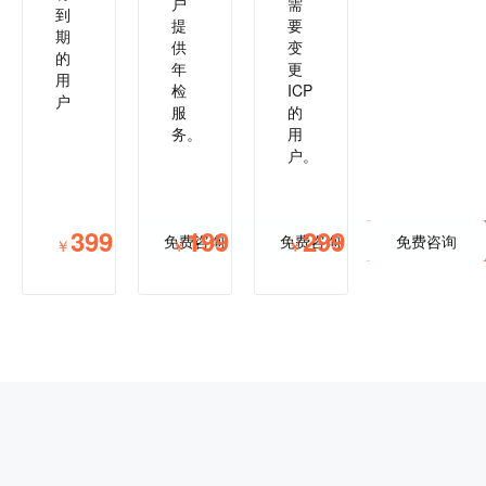
户
需
到
提
要
期
供
变
的
年
更
用
检
ICP
户
服
的
务。
用
户。
399
199
299
免费咨询
免费咨询
立即购买
免费咨询
立即购买
￥
￥
￥