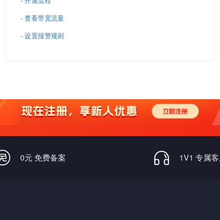
- 开通流程
- 查看带宽流量
- 设置报警规则
0元 免费备案
1V1 专属