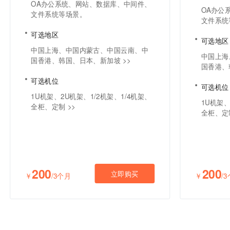
OA办公系统、网站、数据库、中间件、
OA办公
文件系统等场景。
文件系统
可选地区
可选地区
中国上海、中国内蒙古、中国云南、中
中国上海
国香港、韩国、日本、新加坡 >>
国香港、
可选机位
可选机位
1U机架、2U机架、1/2机架、1/4机架、
1U机架、
全柜、定制 >>
全柜、定制
200
200
立即购买
￥
/3个月
￥
/