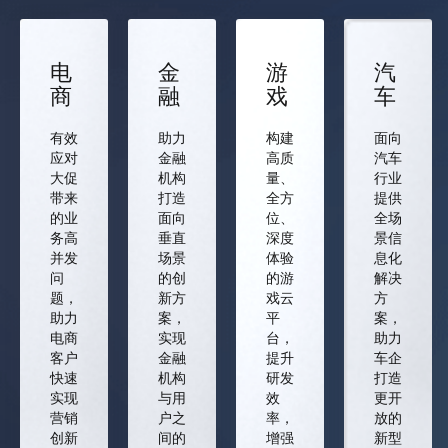
电
金
游
汽
商
融
戏
车
有效
助力
构建
面向
应对
金融
高质
汽车
大促
机构
量、
行业
带来
打造
全方
提供
的业
面向
位、
全场
务高
垂直
深度
景信
并发
场景
体验
息化
问
的创
的游
解决
题，
新方
戏云
方
助力
案，
平
案，
电商
实现
台，
助力
客户
金融
提升
车企
快速
机构
研发
打造
实现
与用
效
更开
营销
户之
率，
放的
创新
间的
增强
新型