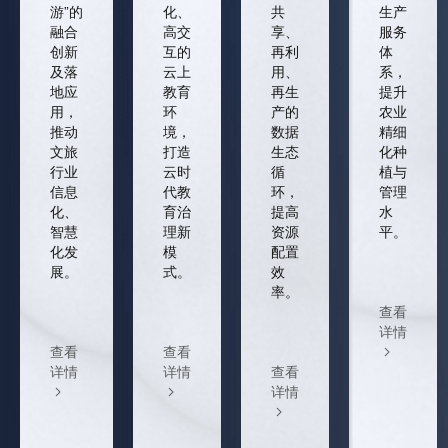
游”的
化、
共
生产
融合
高交
享、
服务
创新
互的
再利
体
及落
云上
用、
系，
地应
教育
再生
提升
用，
环
产的
农业
推动
境，
数据
精细
文旅
打造
生态
化种
行业
云时
循
植与
信息
代教
环，
管理
化、
育治
提高
水
智慧
理新
资源
平。
化发
模
配置
展。
式。
效
率。
查看
详情
查看
查看
详情
详情
查看
详情