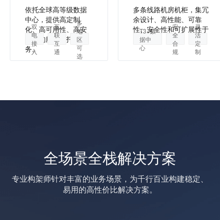
依托全球高等级数据
多条线路机房机柜，集冗
中心，提供高定制
余设计、高性能、可靠
多
双
互
安
灵
化、高可用性、高安
性、安全性和可扩展性于
地
T3+数
电
联
全
活
全性的服务器托管服
一身。
区
据中
接
互
合
定
可
心
务。
入
通
规
制
选
全场景全栈解决方案
专业构架师针对丰富的业务场景，为千行百业构建稳定、
易用的高性价比解决方案。