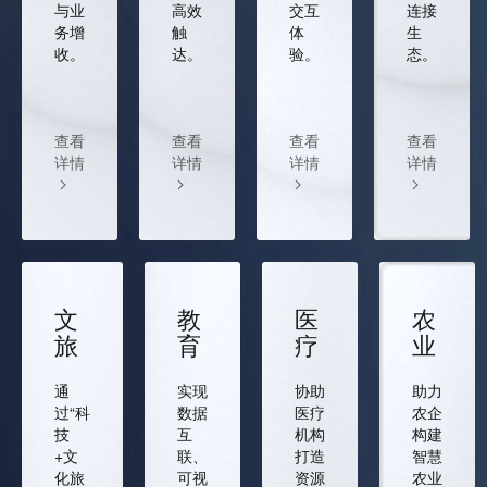
与业
高效
交互
连接
务增
触
体
生
收。
达。
验。
态。
查看
查看
查看
查看
详情
详情
详情
详情
文
教
医
农
旅
育
疗
业
通
实现
协助
助力
过“科
数据
医疗
农企
技
互
机构
构建
+文
联、
打造
智慧
化旅
可视
资源
农业