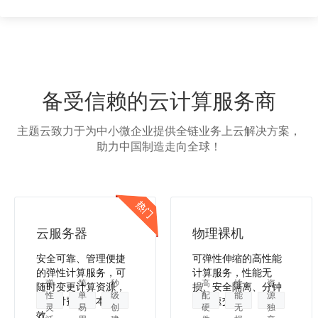
备受信赖的云计算服务商
主题云致力于为中小微企业提供全链业务上云解决方案，
助力中国制造走向全球！
云服务器
物理裸机
安全可靠、管理便捷
可弹性伸缩的高性能
的弹性计算服务，可
计算服务，性能无
弹
简
秒
高
性
资
随时变更计算资源，
损、安全隔离、分钟
性
单
级
配
能
源
按需付费，降本增
级极速交付。
灵
易
创
硬
无
独
效。