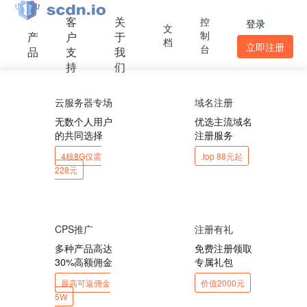
客
关
控
登录
文
制
产
户
于
档
立即注册
台
品
支
我
持
们
云服务器专场
域名注册
无数个人用户
优选主流域名
的共同选择
注册服务
4核8G仅需
.top 88元起
228元
CPS推广
注册有礼
多种产品高达
免费注册领取
30%高额佣金
专属礼包
最高可返佣金
价值2000元
5W