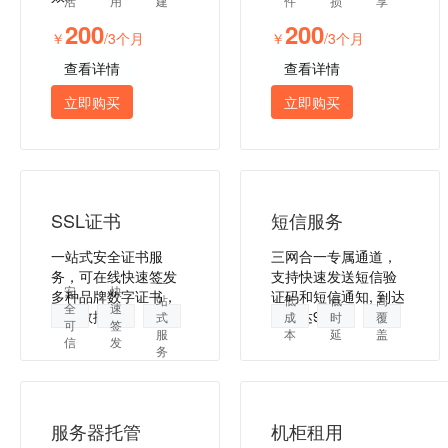
活
用
建
件
损
享
200
200
￥
/3个月
￥
/3个月
查看详情
查看详情
立即购买
立即购买
SSL证书
短信服务
一站式安全证书服
三网合一专属通道，
务，可在线快速签发
支持快速发送短信验
一
安
快
多种品牌数字证书，
证码和短信通知, 到达
站
低
低
高
全
速
保障数据安全
率高达99%。
式
成
时
覆
可
签
服
本
延
盖
信
发
务
服务器托管
机柜租用